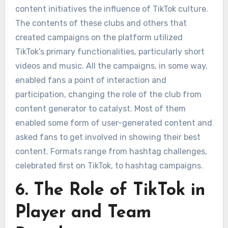
content initiatives the influence of TikTok culture.
The contents of these clubs and others that
created campaigns on the platform utilized
TikTok’s primary functionalities, particularly short
videos and music. All the campaigns, in some way,
enabled fans a point of interaction and
participation, changing the role of the club from
content generator to catalyst. Most of them
enabled some form of user-generated content and
asked fans to get involved in showing their best
content. Formats range from hashtag challenges,
celebrated first on TikTok, to hashtag campaigns.
6. The Role of TikTok in
Player and Team