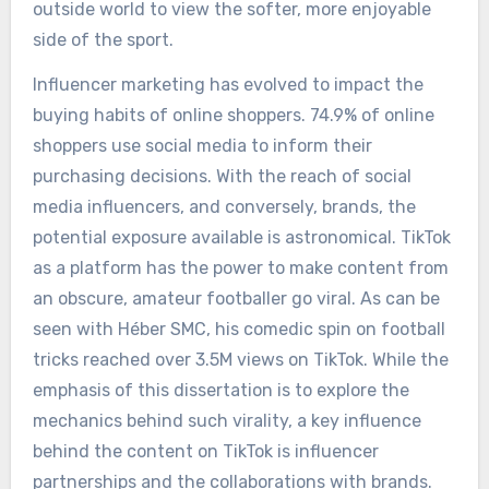
outside world to view the softer, more enjoyable
side of the sport.
Influencer marketing has evolved to impact the
buying habits of online shoppers. 74.9% of online
shoppers use social media to inform their
purchasing decisions. With the reach of social
media influencers, and conversely, brands, the
potential exposure available is astronomical. TikTok
as a platform has the power to make content from
an obscure, amateur footballer go viral. As can be
seen with Héber SMC, his comedic spin on football
tricks reached over 3.5M views on TikTok. While the
emphasis of this dissertation is to explore the
mechanics behind such virality, a key influence
behind the content on TikTok is influencer
partnerships and the collaborations with brands.