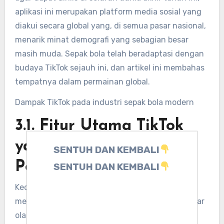
aplikasi ini merupakan platform media sosial yang
diakui secara global yang, di semua pasar nasional,
menarik minat demografi yang sebagian besar
masih muda. Sepak bola telah beradaptasi dengan
budaya TikTok sejauh ini, dan artikel ini membahas
tempatnya dalam permainan global.
Dampak TikTok pada industri sepak bola modern
3.1. Fitur Utama TikTok
yang Menarik Bagi
SENTUH DAN KEMBALI
Penggemar Sepak Bola
SENTUH DAN KEMBALI
Kecerdasan buatan yang ada di TikTok juga
merekomendasikan kontennya kepada penggemar
olahraga yang haus akan konten, baik itu