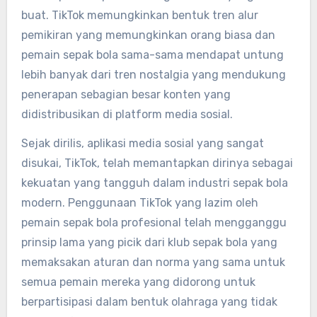
buat. TikTok memungkinkan bentuk tren alur
pemikiran yang memungkinkan orang biasa dan
pemain sepak bola sama-sama mendapat untung
lebih banyak dari tren nostalgia yang mendukung
penerapan sebagian besar konten yang
didistribusikan di platform media sosial.
Sejak dirilis, aplikasi media sosial yang sangat
disukai, TikTok, telah memantapkan dirinya sebagai
kekuatan yang tangguh dalam industri sepak bola
modern. Penggunaan TikTok yang lazim oleh
pemain sepak bola profesional telah mengganggu
prinsip lama yang picik dari klub sepak bola yang
memaksakan aturan dan norma yang sama untuk
semua pemain mereka yang didorong untuk
berpartisipasi dalam bentuk olahraga yang tidak