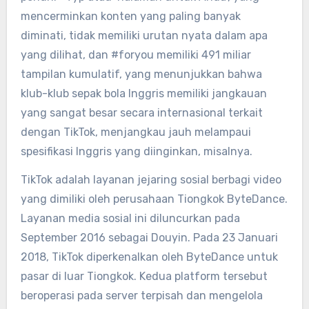
mencerminkan konten yang paling banyak
diminati, tidak memiliki urutan nyata dalam apa
yang dilihat, dan #foryou memiliki 491 miliar
tampilan kumulatif, yang menunjukkan bahwa
klub-klub sepak bola Inggris memiliki jangkauan
yang sangat besar secara internasional terkait
dengan TikTok, menjangkau jauh melampaui
spesifikasi Inggris yang diinginkan, misalnya.
TikTok adalah layanan jejaring sosial berbagi video
yang dimiliki oleh perusahaan Tiongkok ByteDance.
Layanan media sosial ini diluncurkan pada
September 2016 sebagai Douyin. Pada 23 Januari
2018, TikTok diperkenalkan oleh ByteDance untuk
pasar di luar Tiongkok. Kedua platform tersebut
beroperasi pada server terpisah dan mengelola