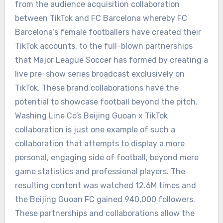
from the audience acquisition collaboration
between TikTok and FC Barcelona whereby FC
Barcelona’s female footballers have created their
TikTok accounts, to the full-blown partnerships
that Major League Soccer has formed by creating a
live pre-show series broadcast exclusively on
TikTok. These brand collaborations have the
potential to showcase football beyond the pitch.
Washing Line Co’s Beijing Guoan x TikTok
collaboration is just one example of such a
collaboration that attempts to display a more
personal, engaging side of football, beyond mere
game statistics and professional players. The
resulting content was watched 12.6M times and
the Beijing Guoan FC gained 940,000 followers.
These partnerships and collaborations allow the