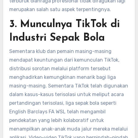
terburuk olahraga profesional tidak diragukan lagi
merupakan salah satu aspek terpentingnya.
3. Munculnya TikTok di
Industri Sepak Bola
Sementara klub dan pemain masing-masing
mendapat keuntungan dari kemunculan TikTok,
distribusi sorotan melalui platform tersebut
menghadirkan kemungkinan menarik bagi liga
masing-masing. Sementara TikTok telah digunakan
dalam kasus-kasus terisolasi untuk meliput acara
pertandingan terisolasi, liga sepak bola seperti
English Barclays FA WSL telah mengambil
pendekatan yang lebih kolaboratif untuk
menampilkan anak-anak muda jalur mereka melalui
aplikasi. Video-video TikTok yang berpindah-pindah