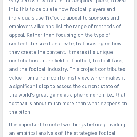
vary across creators. In this empirical piece, I delve
into this to calculate how football players and
individuals use TikTok to appeal to sponsors and
employers alike and list the range of methods of
appeal. Rather than focusing on the type of
content the creators create, by focusing on how
they create the content, it makes it a unique
contribution to the field of football, football fans,
and the football industry. This project contributes
value from a non-conformist view, which makes it
a significant step to assess the current state of
the world’s great game as a phenomenon, i.e., that
football is about much more than what happens on
the pitch.
It is important to note two things before providing
an empirical analysis of the strategies football