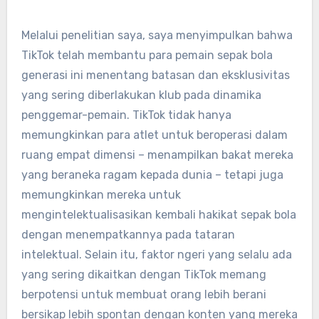
Melalui penelitian saya, saya menyimpulkan bahwa
TikTok telah membantu para pemain sepak bola
generasi ini menentang batasan dan eksklusivitas
yang sering diberlakukan klub pada dinamika
penggemar-pemain. TikTok tidak hanya
memungkinkan para atlet untuk beroperasi dalam
ruang empat dimensi – menampilkan bakat mereka
yang beraneka ragam kepada dunia – tetapi juga
memungkinkan mereka untuk
mengintelektualisasikan kembali hakikat sepak bola
dengan menempatkannya pada tataran
intelektual. Selain itu, faktor ngeri yang selalu ada
yang sering dikaitkan dengan TikTok memang
berpotensi untuk membuat orang lebih berani
bersikap lebih spontan dengan konten yang mereka