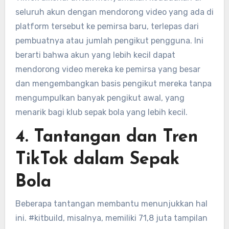
seluruh akun dengan mendorong video yang ada di
platform tersebut ke pemirsa baru, terlepas dari
pembuatnya atau jumlah pengikut pengguna. Ini
berarti bahwa akun yang lebih kecil dapat
mendorong video mereka ke pemirsa yang besar
dan mengembangkan basis pengikut mereka tanpa
mengumpulkan banyak pengikut awal, yang
menarik bagi klub sepak bola yang lebih kecil.
4. Tantangan dan Tren
TikTok dalam Sepak
Bola
Beberapa tantangan membantu menunjukkan hal
ini. #kitbuild, misalnya, memiliki 71,8 juta tampilan