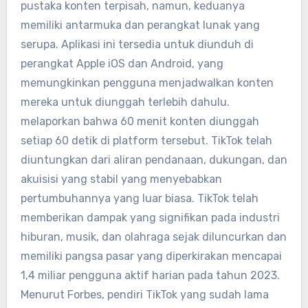
pustaka konten terpisah, namun, keduanya
memiliki antarmuka dan perangkat lunak yang
serupa. Aplikasi ini tersedia untuk diunduh di
perangkat Apple iOS dan Android, yang
memungkinkan pengguna menjadwalkan konten
mereka untuk diunggah terlebih dahulu.
melaporkan bahwa 60 menit konten diunggah
setiap 60 detik di platform tersebut. TikTok telah
diuntungkan dari aliran pendanaan, dukungan, dan
akuisisi yang stabil yang menyebabkan
pertumbuhannya yang luar biasa. TikTok telah
memberikan dampak yang signifikan pada industri
hiburan, musik, dan olahraga sejak diluncurkan dan
memiliki pangsa pasar yang diperkirakan mencapai
1,4 miliar pengguna aktif harian pada tahun 2023.
Menurut Forbes, pendiri TikTok yang sudah lama