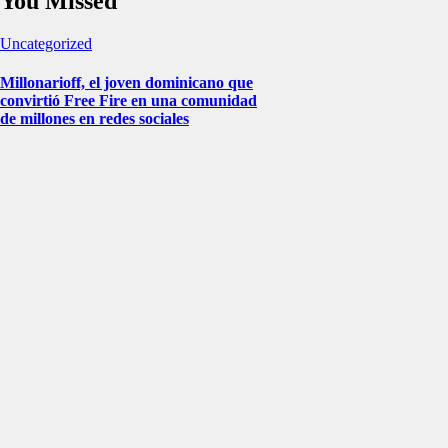
You Missed
Uncategorized
Millonarioff, el joven dominicano que
convirtió Free Fire en una comunidad
de millones en redes sociales
Uncategorized
Mejores plataformas para ver los
juegos de la NBA 2024-2025
Uncategorized
COMO ACTIVAR Y DESCARGAR
LA MACRO
Uncategorized
CUESTIONARIO DE FREE FIRE
PARA VERIFICACION
BERNIE LOPEZ