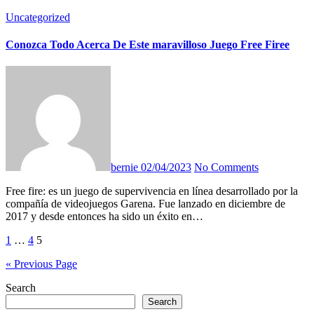
Uncategorized
Conozca Todo Acerca De Este maravilloso Juego Free Firee
bernie
02/04/2023
No Comments
Free fire: es un juego de supervivencia en línea desarrollado por la
compañía de videojuegos Garena. Fue lanzado en diciembre de
2017 y desde entonces ha sido un éxito en…
Posts
1
…
4
5
pagination
« Previous Page
Search
Search